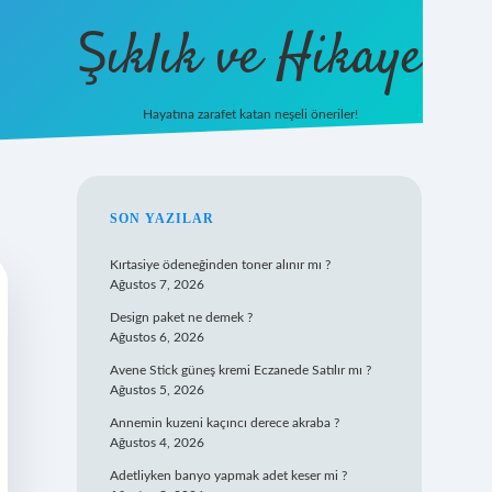
Şıklık ve Hikaye
Hayatına zarafet katan neşeli öneriler!
betxper yeni giriş
SIDEBAR
SON YAZILAR
Kırtasiye ödeneğinden toner alınır mı ?
Ağustos 7, 2026
Design paket ne demek ?
Ağustos 6, 2026
Avene Stick güneş kremi Eczanede Satılır mı ?
Ağustos 5, 2026
Annemin kuzeni kaçıncı derece akraba ?
Ağustos 4, 2026
Adetliyken banyo yapmak adet keser mi ?