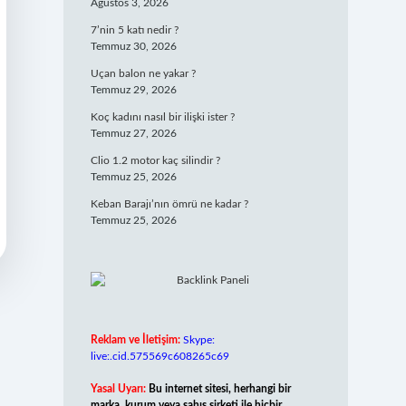
Ağustos 3, 2026
7’nin 5 katı nedir ?
Temmuz 30, 2026
Uçan balon ne yakar ?
Temmuz 29, 2026
Koç kadını nasıl bir ilişki ister ?
Temmuz 27, 2026
Clio 1.2 motor kaç silindir ?
Temmuz 25, 2026
Keban Barajı’nın ömrü ne kadar ?
Temmuz 25, 2026
Reklam ve İletişim:
Skype:
live:.cid.575569c608265c69
Yasal Uyarı:
Bu internet sitesi, herhangi bir
marka, kurum veya şahıs şirketi ile hiçbir