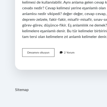
kelimesi de kullanılabilir. Aynı anlama gelen cevap k
cevabı nedir? Cevap kelimesi yerine eşanlamlı olan “
anlamlısı nedir vikipedi? değer-değer, cevap-cevap, y
deprem-zelzele, fakir-fakir, misafir-misafir, sınav
görev-görev, düşünce-fikir. Eş anlamlılık ne demek? 
kelimelere eşanlamlı denir. Bu tür kelimeler birbirini
tam tersi olan kelimelere zıt anlamlı kelimeler denir
Cevap
Devamını okuyun
2 Yorum
Kelimesinin
Eş
Anlamlısı
Ne
Demek
Sitemap