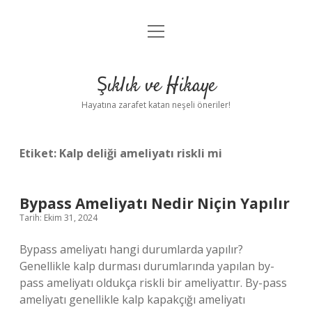
menüyü
Anasayfa
aç
Gizlilik Politikası
Şıklık ve Hikaye
Yasal Uyarı
Hayatına zarafet katan neşeli öneriler!
Hakkımızda
Etiket:
Kalp deliği ameliyatı riskli mi
Bypass Ameliyatı Nedir Niçin Yapılır
Tarih: Ekim 31, 2024
Bypass ameliyatı hangi durumlarda yapılır?
Genellikle kalp durması durumlarında yapılan by-
pass ameliyatı oldukça riskli bir ameliyattır. By-pass
ameliyatı genellikle kalp kapakçığı ameliyatı