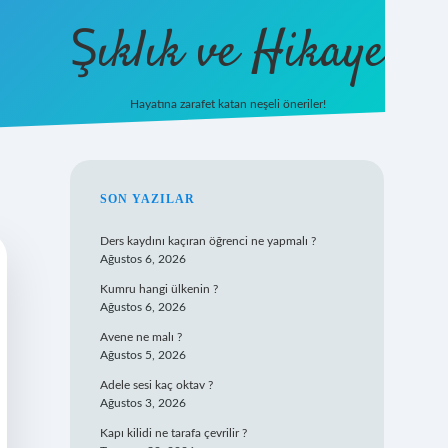
Şıklık ve Hikaye
Hayatına zarafet katan neşeli öneriler!
betxper yeni gir
SIDEBAR
SON YAZILAR
Ders kaydını kaçıran öğrenci ne yapmalı ?
Ağustos 6, 2026
Kumru hangi ülkenin ?
Ağustos 6, 2026
Avene ne malı ?
Ağustos 5, 2026
Adele sesi kaç oktav ?
Ağustos 3, 2026
Kapı kilidi ne tarafa çevrilir ?