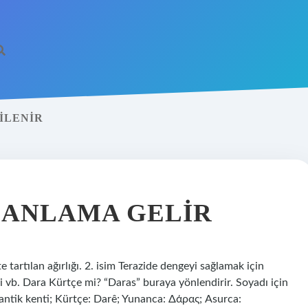
ILENIR
 ANLAMA GELIR
e tartılan ağırlığı. 2. isim Terazide dengeyi sağlamak için
vi vb. Dara Kürtçe mi? “Daras” buraya yönlendirir. Soyadı için
 antik kenti; Kürtçe: Darê; Yunanca: Δάρας; Asurca: