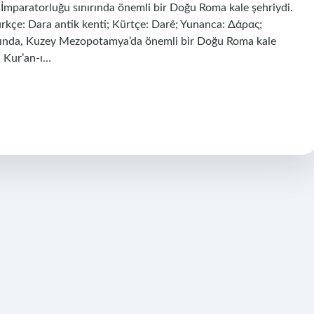
mparatorluğu sınırında önemli bir Doğu Roma kale şehriydi.
ürkçe: Dara antik kenti; Kürtçe: Darê; Yunanca: Δάρας;
nırında, Kuzey Mezopotamya’da önemli bir Doğu Roma kale
i Kur’an-ı…