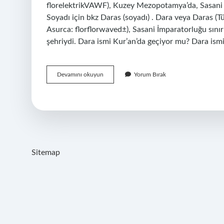
florelektrikVAWF), Kuzey Mezopotamya’da, Sasani İ
Soyadı için bkz Daras (soyadı) . Dara veya Daras (T
Asurca: florflorwaved±), Sasani İmparatorluğu sı
şehriydi. Dara ismi Kur’an’da geçiyor mu? Dara ism
Kürtçe
Devamını okuyun
Yorum Bırak
Dara
Ne
Anlama
Gelir
Sitemap