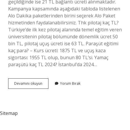
geçildiğinde ise 21 TL bağlantı ücreti alınmaktadır.
Kampanya kapsamında aşağıdaki tabloda listelenen
Alo Dakik​a paketlerinden birini seçerek Alo Paket
hizmetinden faydalanabilirsiniz. Thk pilotaj kaç TL?
Türkiye’de ilk kez pilotaj alanında temel eğitim veren
üniversitenin pilotaj bölümünde dönemlik ücret 50
bin TL, pilotaj uçuş ücreti ise 63 TL. Paraşüt eğitimi
kaç para? – Kurs ücreti: 1875 TL ve uçuş kaza
sigortası: 1955 TL olup, bunun 80 TL’si. Yamaç
paraşütü kaç TL 2024? İstanbul’da 2024…
Thk
Devamını okuyun
Yorum Bırak
Kursları
Ücretli
Mi
Sitemap