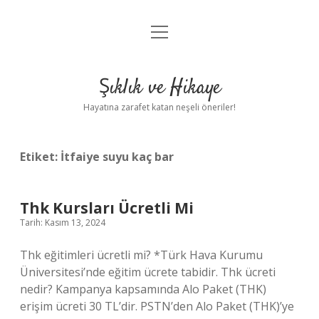
menüyü
Anasayfa
aç
Gizlilik Politikası
Şıklık ve Hikaye
Yasal Uyarı
Hayatına zarafet katan neşeli öneriler!
Hakkımızda
Etiket:
İtfaiye suyu kaç bar
Thk Kursları Ücretli Mi
Tarih: Kasım 13, 2024
Thk eğitimleri ücretli mi? *Türk Hava Kurumu
Üniversitesi’nde eğitim ücrete tabidir. Thk ücreti
nedir? Kampanya kapsamında Alo Paket (THK)
erişim ücreti 30 TL’dir. PSTN’den Alo Paket (THK)’ye