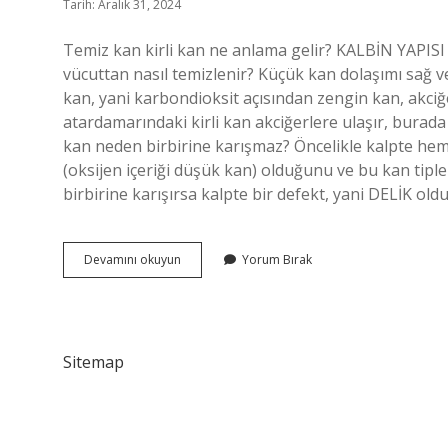
Tarih: Aralık 31, 2024
Temiz kan kirli kan ne anlama gelir? KALBİN YAPISI S
vücuttan nasıl temizlenir? Küçük kan dolaşımı sağ ve
kan, yani karbondioksit açısından zengin kan, akciğ
atardamarındaki kirli kan akciğerlere ulaşır, burada t
kan neden birbirine karışmaz? Öncelikle kalpte hem 
(oksijen içeriği düşük kan) olduğunu ve bu kan tiple
birbirine karışırsa kalpte bir defekt, yani DELİK ol
Kirli
Devamını okuyun
Yorum Bırak
Kan
Temiz
Kana
Karışırsa
Ne
Sitemap
Olur