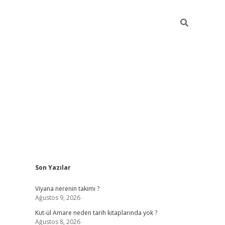
Sidebar
Son Yazılar
betxper yeni giriş
Viyana nerenin takımı ?
Ağustos 9, 2026
Kut-ül Amare neden tarih kitaplarında yok ?
Ağustos 8, 2026