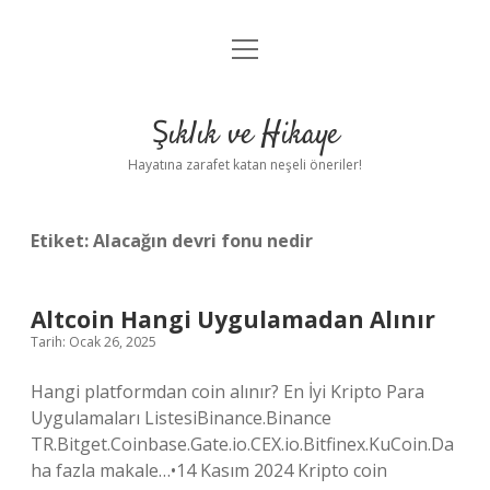
menüyü
Anasayfa
aç
Gizlilik Politikası
Şıklık ve Hikaye
Yasal Uyarı
Hayatına zarafet katan neşeli öneriler!
Hakkımızda
Etiket:
Alacağın devri fonu nedir
Altcoin Hangi Uygulamadan Alınır
Tarih: Ocak 26, 2025
Hangi platformdan coin alınır? En İyi Kripto Para
Uygulamaları ListesiBinance.Binance
TR.Bitget.Coinbase.Gate.io.CEX.io.Bitfinex.KuCoin.Da
ha fazla makale…•14 Kasım 2024 Kripto coin