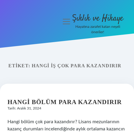
Şıklık ve Hikaye
menüyü
aç
Hayatına zarafet katan neşeli
öneriler!
İHalede Satılmazsa Ne
Olur
Anasayfa
ETIKET:
HANGI IŞ ÇOK PARA KAZANDIRIR
Gizlilik Politikası
Yasal Uyarı
HANGI BÖLÜM PARA KAZANDIRIR
Tarih: Aralık 31, 2024
Hangi bölüm çok para kazandırır? Lisans mezunlarının
kazanç durumları incelendiğinde aylık ortalama kazancın