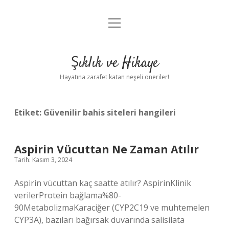
menüyü
Anasayfa
aç
Gizlilik Politikası
Şıklık ve Hikaye
Yasal Uyarı
Hayatına zarafet katan neşeli öneriler!
Hakkımızda
Etiket:
Güvenilir bahis siteleri hangileri
Aspirin Vücuttan Ne Zaman Atılır
Tarih: Kasım 3, 2024
Aspirin vücuttan kaç saatte atılır? AspirinKlinik
verilerProtein bağlama%80-
90MetabolizmaKaraciğer (CYP2C19 ve muhtemelen
CYP3A), bazıları bağırsak duvarında salisilata