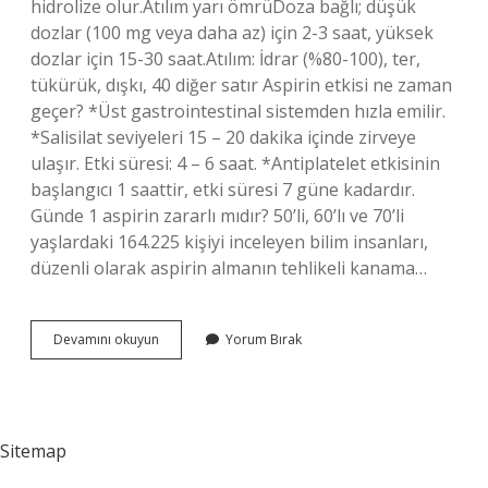
hidrolize olur.Atılım yarı ömrüDoza bağlı; düşük
dozlar (100 mg veya daha az) için 2-3 saat, yüksek
dozlar için 15-30 saat.Atılım: İdrar (%80-100), ter,
tükürük, dışkı, 40 diğer satır Aspirin etkisi ne zaman
geçer? *Üst gastrointestinal sistemden hızla emilir.
*Salisilat seviyeleri 15 – 20 dakika içinde zirveye
ulaşır. Etki süresi: 4 – 6 saat. *Antiplatelet etkisinin
başlangıcı 1 saattir, etki süresi 7 güne kadardır.
Günde 1 aspirin zararlı mıdır? 50’li, 60’lı ve 70’li
yaşlardaki 164.225 kişiyi inceleyen bilim insanları,
düzenli olarak aspirin almanın tehlikeli kanama…
Aspirin
Devamını okuyun
Yorum Bırak
Vücuttan
Ne
Zaman
Atılır
Sitemap