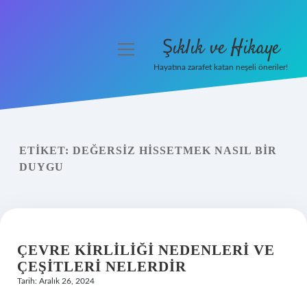
Şıklık ve Hikaye
menüyü
aç
Hayatına zarafet katan neşeli öneriler!
Anasayfa
Gizlilik Politikası
ETIKET:
DEĞERSIZ HISSETMEK NASIL BIR
Yasal Uyarı
DUYGU
Hakkımızda
ÇEVRE KIRLILIĞI NEDENLERI VE
ÇEŞITLERI NELERDIR
Tarih: Aralık 26, 2024