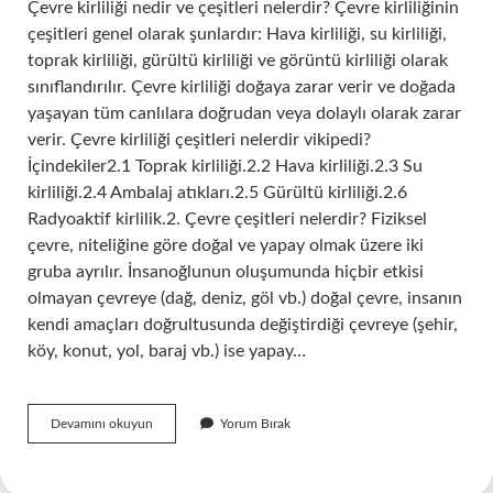
Çevre kirliliği nedir ve çeşitleri nelerdir? Çevre kirliliğinin
çeşitleri genel olarak şunlardır: Hava kirliliği, su kirliliği,
toprak kirliliği, gürültü kirliliği ve görüntü kirliliği olarak
sınıflandırılır. Çevre kirliliği doğaya zarar verir ve doğada
yaşayan tüm canlılara doğrudan veya dolaylı olarak zarar
verir. Çevre kirliliği çeşitleri nelerdir vikipedi?
İçindekiler2.1 Toprak kirliliği.2.2 Hava kirliliği.2.3 Su
kirliliği.2.4 Ambalaj atıkları.2.5 Gürültü kirliliği.2.6
Radyoaktif kirlilik.2. Çevre çeşitleri nelerdir? Fiziksel
çevre, niteliğine göre doğal ve yapay olmak üzere iki
gruba ayrılır. İnsanoğlunun oluşumunda hiçbir etkisi
olmayan çevreye (dağ, deniz, göl vb.) doğal çevre, insanın
kendi amaçları doğrultusunda değiştirdiği çevreye (şehir,
köy, konut, yol, baraj vb.) ise yapay…
Çevre
Devamını okuyun
Yorum Bırak
Kirliliği
Nedenleri
Ve