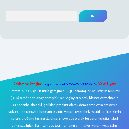
Arama
riş
Reklam ve İletişim:
Skype: live:.cid.575569c608265c69
Yasal Uyarı:
Sitemiz, 5651 Sayılı Kanun gereğince Bilgi Teknolojileri ve İletişim Kurumu
(BTK) tarafından onaylanmış bir Yer Sağlayıcı olarak hizmet vermektedir.
Bu nedenle, sitedeki içerikleri proaktif olarak denetleme veya araştırma
yükümlülüğümüz bulunmamaktadır. Ancak, üyelerimiz yazdıkları içeriklerin
sorumluluğunu taşımakta olup, siteye üye olarak bu sorumluluğu kabul
etmiş sayılırlar. Bu internet sitesi, herhangi bir marka, kurum veya şahıs