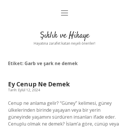
menüyü
Anasayfa
aç
Gizlilik Politikası
Şıklık ve Hikaye
Yasal Uyarı
Hayatına zarafet katan neşeli öneriler!
Hakkımızda
Etiket:
Garb ve şark ne demek
Ey Cenup Ne Demek
Tarih: Eylül 12, 2024
Cenup ne anlama gelir? “Güney” kelimesi, güney
ülkelerinden birinde yaşayan veya bir yerin
güneyinde yaşamını sürdüren insanları ifade eder.
Cenuplu olmak ne demek? İslam’a göre, cünüp veya