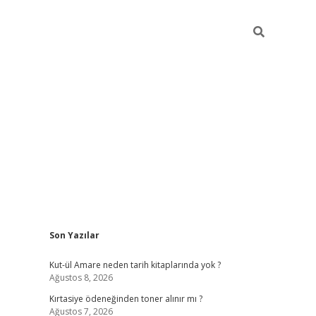
Sidebar
Son Yazılar
betxper yeni giriş
Kut-ül Amare neden tarih kitaplarında yok ?
Ağustos 8, 2026
Kırtasiye ödeneğinden toner alınır mı ?
Ağustos 7, 2026