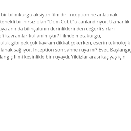
bir bilimkurgu aksiyon filmidir. Inception ne anlatmak
tenekli bir hırsız olan “Dom Cobb”u canlandırıyor. Uzmanlık
a anında bilinçaltının derinliklerinden değerli sırları
efi kavramlar kullanılmıştır? Filmde metakurgu,
lculuk gibi pek çok kavram dikkat çekerken, eserin teknolojik
lanak sağlıyor. Inception son sahne rüya mı? Evet. Başlangıç ​
gıç ​​filmi kesinlikle bir rüyaydı. Yildizlar arası kaç yaş için