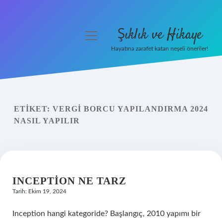
Şıklık ve Hikaye
menüyü
aç
Hayatına zarafet katan neşeli öneriler!
Anasayfa
Gizlilik Politikası
ETIKET:
VERGI BORCU YAPILANDIRMA 2024
Yasal Uyarı
NASIL YAPILIR
Hakkımızda
INCEPTION NE TARZ
Tarih: Ekim 19, 2024
Inception hangi kategoride? Başlangıç, 2010 yapımı bir