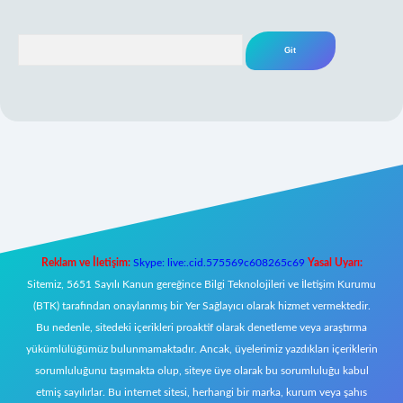
Arama
eni giriş
Reklam ve İletişim:
Skype: live:.cid.575569c608265c69
Yasal Uyarı:
Sitemiz, 5651 Sayılı Kanun gereğince Bilgi Teknolojileri ve İletişim Kurumu
(BTK) tarafından onaylanmış bir Yer Sağlayıcı olarak hizmet vermektedir.
Bu nedenle, sitedeki içerikleri proaktif olarak denetleme veya araştırma
yükümlülüğümüz bulunmamaktadır. Ancak, üyelerimiz yazdıkları içeriklerin
sorumluluğunu taşımakta olup, siteye üye olarak bu sorumluluğu kabul
etmiş sayılırlar. Bu internet sitesi, herhangi bir marka, kurum veya şahıs