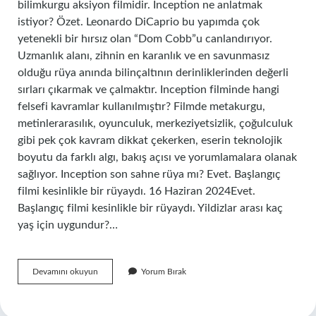
bilimkurgu aksiyon filmidir. Inception ne anlatmak
istiyor? Özet. Leonardo DiCaprio bu yapımda çok
yetenekli bir hırsız olan “Dom Cobb”u canlandırıyor.
Uzmanlık alanı, zihnin en karanlık ve en savunmasız
olduğu rüya anında bilinçaltının derinliklerinden değerli
sırları çıkarmak ve çalmaktır. Inception filminde hangi
felsefi kavramlar kullanılmıştır? Filmde metakurgu,
metinlerarasılık, oyunculuk, merkeziyetsizlik, çoğulculuk
gibi pek çok kavram dikkat çekerken, eserin teknolojik
boyutu da farklı algı, bakış açısı ve yorumlamalara olanak
sağlıyor. Inception son sahne rüya mı? Evet. Başlangıç ​​
filmi kesinlikle bir rüyaydı. 16 Haziran 2024Evet.
Başlangıç ​​filmi kesinlikle bir rüyaydı. Yildizlar arası kaç
yaş için uygundur?…
Inception
Devamını okuyun
Yorum Bırak
Ne
Tarz