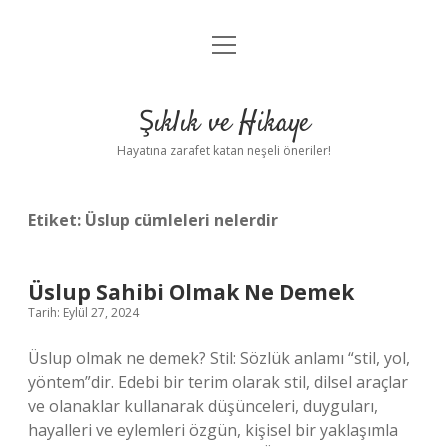
menüyü
Anasayfa
aç
Gizlilik Politikası
Şıklık ve Hikaye
Yasal Uyarı
Hayatına zarafet katan neşeli öneriler!
Hakkımızda
Etiket:
Üslup cümleleri nelerdir
Üslup Sahibi Olmak Ne Demek
Tarih: Eylül 27, 2024
Üslup olmak ne demek? Stil: Sözlük anlamı “stil, yol,
yöntem”dir. Edebi bir terim olarak stil, dilsel araçlar
ve olanaklar kullanarak düşünceleri, duyguları,
hayalleri ve eylemleri özgün, kişisel bir yaklaşımla