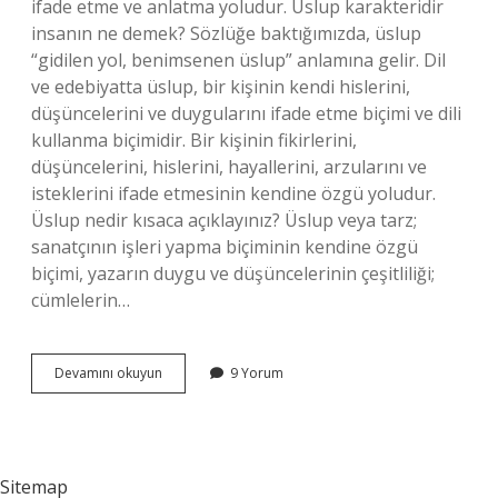
ifade etme ve anlatma yoludur. Üslup karakteridir
insanın ne demek? Sözlüğe baktığımızda, üslup
“gidilen yol, benimsenen üslup” anlamına gelir. Dil
ve edebiyatta üslup, bir kişinin kendi hislerini,
düşüncelerini ve duygularını ifade etme biçimi ve dili
kullanma biçimidir. Bir kişinin fikirlerini,
düşüncelerini, hislerini, hayallerini, arzularını ve
isteklerini ifade etmesinin kendine özgü yoludur.
Üslup nedir kısaca açıklayınız? Üslup veya tarz;
sanatçının işleri yapma biçiminin kendine özgü
biçimi, yazarın duygu ve düşüncelerinin çeşitliliği;
cümlelerin…
Üslup
Devamını okuyun
9 Yorum
Sahibi
Olmak
Ne
Demek
Sitemap