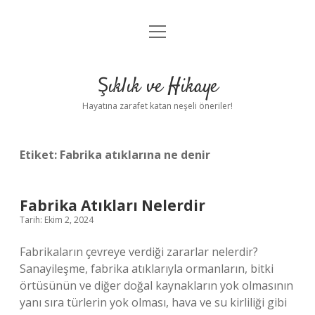
menüyü
Anasayfa
aç
Gizlilik Politikası
Şıklık ve Hikaye
Yasal Uyarı
Hayatına zarafet katan neşeli öneriler!
Hakkımızda
Etiket:
Fabrika atıklarına ne denir
Fabrika Atıkları Nelerdir
Tarih: Ekim 2, 2024
Fabrikaların çevreye verdiği zararlar nelerdir?
Sanayileşme, fabrika atıklarıyla ormanların, bitki
örtüsünün ve diğer doğal kaynakların yok olmasının
yanı sıra türlerin yok olması, hava ve su kirliliği gibi