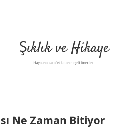
Şıklık ve Hikaye
Hayatına zarafet katan neşeli öneriler!
sı Ne Zaman Bitiyor