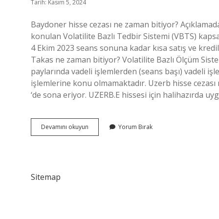
Tarih: Kasım 5, 2024
Baydoner hisse cezası ne zaman bitiyor? Açıklamad
konulan Volatilite Bazlı Tedbir Sistemi (VBTS) kapsa
4 Ekim 2023 seans sonuna kadar kısa satış ve kredili
Takas ne zaman bitiyor? Volatilite Bazlı Ölçüm Sis
paylarında vadeli işlemlerden (seans başı) vadeli iş
işlemlerine konu olmamaktadır. Uzerb hisse cezası 
‘de sona eriyor. UZERB.E hissesi için halihazırda uy
Baydöner
Devamını okuyun
Yorum Bırak
Hisse
Cezası
Ne
Zaman
Bitiyor
Sitemap