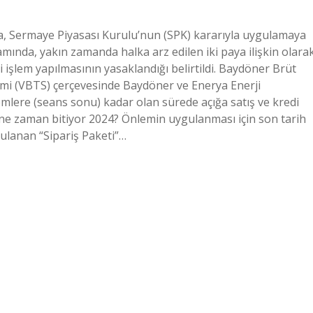
a, Sermaye Piyasası Kurulu’nun (SPK) kararıyla uygulamaya
mında, yakın zamanda halka arz edilen iki paya ilişkin olara
 işlem yapılmasının yasaklandığı belirtildi. Baydöner Brüt
temi (VBTS) çerçevesinde Baydöner ve Enerya Enerji
lemlere (seans sonu) kadar olan sürede açığa satış ve kredi
ne zaman bitiyor 2024? Önlemin uygulanması için son tarih
gulanan “Sipariş Paketi”…