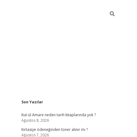
Sidebar
Son Yazılar
betxper y
Kut-ül Amare neden tarih kitaplarında yok ?
Ağustos 8, 2026
Kırtasiye ödeneğinden toner alınır mı ?
Ağustos 7, 2026