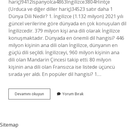
hariç)9412İspanyolca4863İngilizce3804Hintçe
(Urduca ve diğer diller hariç)34523 satır daha 1
Dünya Dili Nedir? 1. İngilizce (1.132 milyon) 2021 yılı
güncel verilerine göre dünyada en çok konuşulan dil
İngilizcedir. 379 milyon kişi ana dili olarak İngilizce
konuşmaktadır. Dünyada en önemli dil hangisi? 446
milyon kişinin ana dili olan İngilizce, dünyanın en
güçlü dili seçildi. İngilizceyi, 960 milyon kişinin ana
dili olan Mandarin Çincesi takip etti. 80 milyon
kişinin ana dili olan Fransızca ise listede üçüncü
sırada yer aldı. En popüler dil hangisi? 1.…
Dünyanın
Devamını okuyun
Yorum Bırak
En
Gelişmiş
Dili
Nedir
Sitemap