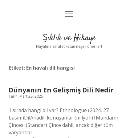
menüyü
Ornitorenk nasıl çoğalır ?
aç
Anasayfa
Şıklık ve Hikaye
Gizlilik Politikası
Hayatına zarafet katan neşeli öneriler!
Yasal Uyarı
Etiket:
En havalı dil hangisi
Dünyanın En Gelişmiş Dili Nedir
Tarih: Mart 28, 2025
1 sırada hangi dil var? Ethnologue (2024, 27.
basım)DilAnadili konuşanlar (milyon)1Mandarin
Çincesi (Standart Çince dahil, ancak diğer tüm
varyantlar