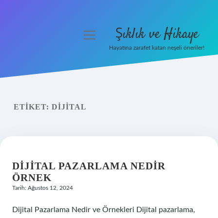
Şıklık ve Hikaye
menüyü
aç
Hayatına zarafet katan neşeli öneriler!
Anasayfa
Gizlilik Politikası
ETIKET:
DIJITAL
Yasal Uyarı
Hakkımızda
DIJITAL PAZARLAMA NEDIR
ÖRNEK
Tarih: Ağustos 12, 2024
Dijital Pazarlama Nedir ve Örnekleri Dijital pazarlama,