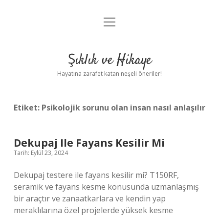
menüyü
Anasayfa
aç
Gizlilik Politikası
Şıklık ve Hikaye
Yasal Uyarı
Hayatına zarafet katan neşeli öneriler!
Hakkımızda
Etiket:
Psikolojik sorunu olan insan nasıl anlaşılır
Dekupaj Ile Fayans Kesilir Mi
Tarih: Eylül 23, 2024
Dekupaj testere ile fayans kesilir mi? T150RF,
seramik ve fayans kesme konusunda uzmanlaşmış
bir araçtır ve zanaatkarlara ve kendin yap
meraklılarına özel projelerde yüksek kesme