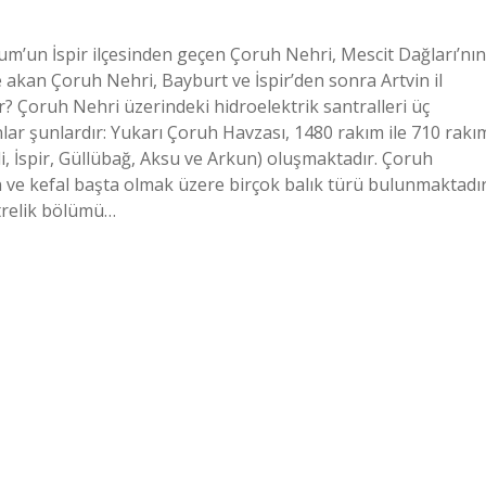
m’un İspir ilçesinden geçen Çoruh Nehri, Mescit Dağları’nın
 akan Çoruh Nehri, Bayburt ve İspir’den sonra Artvin il
r? Çoruh Nehri üzerindeki hidroelektrik santralleri üç
unlar şunlardır: Yukarı Çoruh Havzası, 1480 rakım ile 710 rakı
i, İspir, Güllübağ, Aksu ve Arkun) oluşmaktadır. Çoruh
 ve kefal başta olmak üzere birçok balık türü bulunmaktadır
etrelik bölümü…