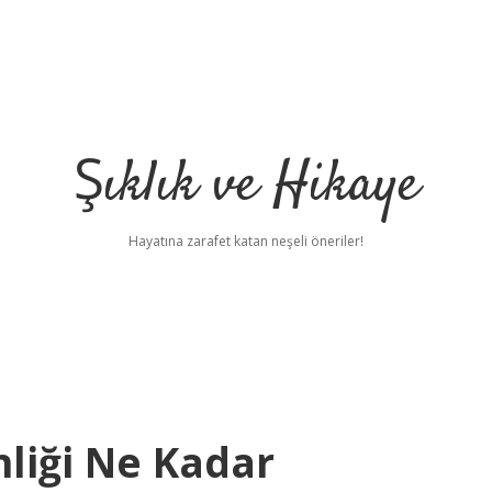
Şıklık ve Hikaye
Hayatına zarafet katan neşeli öneriler!
liği Ne Kadar