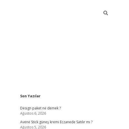
Sidebar
Son Yazılar
betxper y
Design paket ne demek ?
Ağustos 6, 2026
Avene Stick güneş kremi Eczanede Satılır mı ?
Ağustos 5, 2026