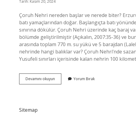
Tarih: Kasım 20, 2024
Çoruh Nehri nereden başlar ve nerede biter? Erzuru
batı yamaçlarından doğar. Başlangıçta batı yönünde
sınırına dökülür. Çoruh Nehri üzerinde kaç baraj va
bölümde geliştirilmiştir (Açıkalın, 2007:35-36) ve b
arasında toplam 770 m. su yükü ve 5 barajdan (Lalel
nehrinde hangi balıklar var? Çoruh Nehri’nde sazan
Yusufeli sınırları içerisinde kalan nehrin 100 kilom
Çoruh
Devamını okuyun
Yorum Bırak
Nehrinin
Derinliği
Ne
Kadar
Sitemap