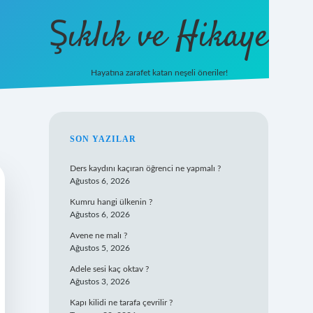
Şıklık ve Hikaye
Hayatına zarafet katan neşeli öneriler!
betxper yeni giri
SIDEBAR
SON YAZILAR
Ders kaydını kaçıran öğrenci ne yapmalı ?
Ağustos 6, 2026
Kumru hangi ülkenin ?
Ağustos 6, 2026
Avene ne malı ?
Ağustos 5, 2026
Adele sesi kaç oktav ?
Ağustos 3, 2026
Kapı kilidi ne tarafa çevrilir ?