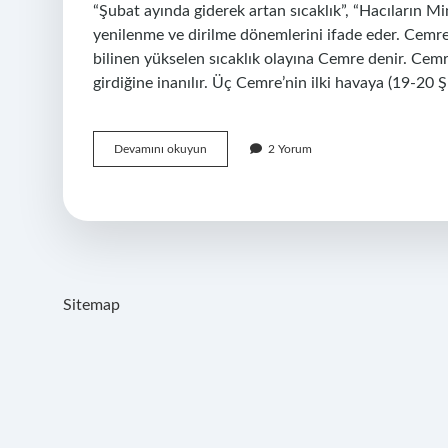
“Şubat ayında giderek artan sıcaklık”, “Hacıların M
yenilenme ve dirilme dönemlerini ifade eder. Cemre
bilinen yükselen sıcaklık olayına Cemre denir. Cemre
girdiğine inanılır. Üç Cemre’nin ilki havaya (19-20 
Cemre
Devamını okuyun
2 Yorum
Ne
Demek
Diyanet
Sitemap