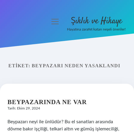
Şıklık ve Hikaye
menüyü
aç
Hayatına zarafet katan neşeli öneriler!
Anasayfa
Gizlilik Politikası
ETIKET:
BEYPAZARI NEDEN YASAKLANDI
Yasal Uyarı
Hakkımızda
BEYPAZARINDA NE VAR
Tarih: Ekim 29, 2024
Beypazarı neyi ile ünlüdür? Bu el sanatları arasında
dövme bakır işçiliği, telkari altın ve gümüş işlemeciliği,