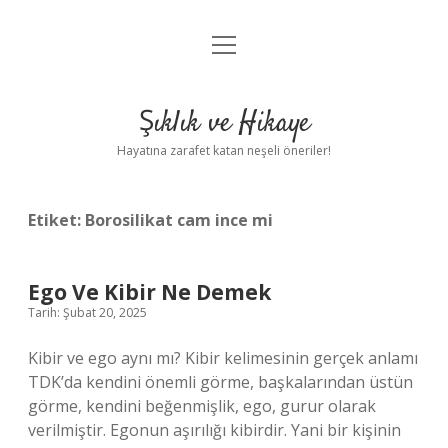
menüyü
Anasayfa
aç
Gizlilik Politikası
Şıklık ve Hikaye
Yasal Uyarı
Hayatına zarafet katan neşeli öneriler!
Hakkımızda
Etiket:
Borosilikat cam ince mi
Ego Ve Kibir Ne Demek
Tarih: Şubat 20, 2025
Kibir ve ego aynı mı? Kibir kelimesinin gerçek anlamı
TDK’da kendini önemli görme, başkalarından üstün
görme, kendini beğenmişlik, ego, gurur olarak
verilmiştir. Egonun aşırılığı kibirdir. Yani bir kişinin