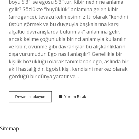
boyu 5’3″ ise egosu 5’3″‘tür. Kibir nedir ne anlama
gelir? Sözlükte “büyüklük” anlamına gelen kibir
(arrogance), tevazu kelimesinin zıttı olarak “kendini
üstün görmek ve bu duyguyla başkalarına karşı
alçaltıcı davranışlarda bulunmak” anlamına gelir;
ancak kelime çoğunlukla birinci anlamıyla kullanılır
ve kibir, övünme gibi davranışlar bu alışkanlıkların
dışa vurumudur. Ego nasıl anlaşılır? Genellikle bir
kişilik bozukluğu olarak tanımlanan ego, aslında bir
akıl hastalığıdır. Egoist kişi, kendisini merkez olarak
gördüğü bir dünya yaratır ve…
Ego
Devamını okuyun
Yorum Bırak
Ve
Kibir
Ne
Demek
Sitemap