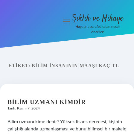
Şıklık ve Hikaye
menüyü
aç
Hayatına zarafet katan neşeli
öneriler!
İHalede Satılmazsa Ne
Olur
Anasayfa
ETIKET:
BILIM INSANININ MAAŞI KAÇ TL
Gizlilik Politikası
Yasal Uyarı
BILIM UZMANI KIMDIR
Tarih: Kasım 7, 2024
Bilim uzmanı kime denir? Yüksek lisans derecesi, kişinin
çalıştığı alanda uzmanlaşması ve bunu bilimsel bir makale