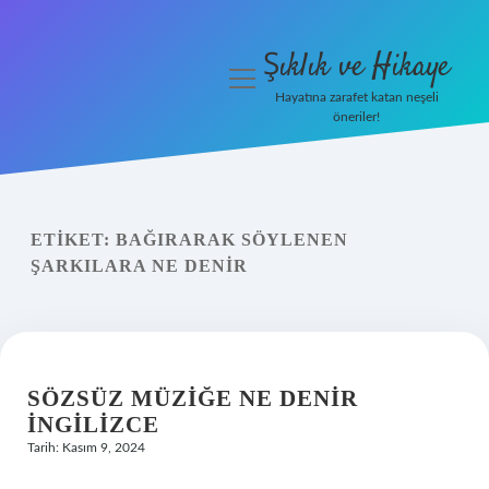
Şıklık ve Hikaye
menüyü
aç
Hayatına zarafet katan neşeli
öneriler!
İHalede Satılmazsa Ne
Olur
Anasayfa
ETIKET:
BAĞIRARAK SÖYLENEN
ŞARKILARA NE DENIR
Gizlilik Politikası
Yasal Uyarı
SÖZSÜZ MÜZIĞE NE DENIR
İNGILIZCE
Tarih: Kasım 9, 2024