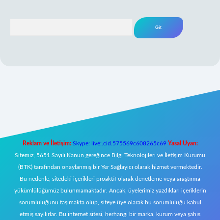
Arama
ni giriş
Reklam ve İletişim:
Skype: live:.cid.575569c608265c69
Yasal Uyarı:
Sitemiz, 5651 Sayılı Kanun gereğince Bilgi Teknolojileri ve İletişim Kurumu
(BTK) tarafından onaylanmış bir Yer Sağlayıcı olarak hizmet vermektedir.
Bu nedenle, sitedeki içerikleri proaktif olarak denetleme veya araştırma
yükümlülüğümüz bulunmamaktadır. Ancak, üyelerimiz yazdıkları içeriklerin
sorumluluğunu taşımakta olup, siteye üye olarak bu sorumluluğu kabul
etmiş sayılırlar. Bu internet sitesi, herhangi bir marka, kurum veya şahıs