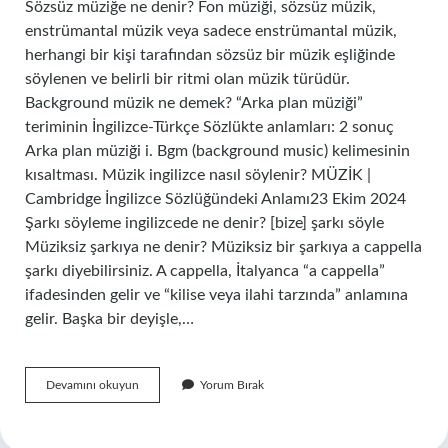
Sözsüz müziğe ne denir? Fon müziği, sözsüz müzik,
enstrümantal müzik veya sadece enstrümantal müzik,
herhangi bir kişi tarafından sözsüz bir müzik eşliğinde
söylenen ve belirli bir ritmi olan müzik türüdür.
Background müzik ne demek? “Arka plan müziği”
teriminin İngilizce-Türkçe Sözlükte anlamları: 2 sonuç
Arka plan müziği i. Bgm (background music) kelimesinin
kısaltması. Müzik ingilizce nasıl söylenir? MÜZİK |
Cambridge İngilizce Sözlüğündeki Anlamı23 Ekim 2024
Şarkı söyleme ingilizcede ne denir? [bize] şarkı söyle
Müziksiz şarkıya ne denir? Müziksiz bir şarkıya a cappella
şarkı diyebilirsiniz. A cappella, İtalyanca “a cappella”
ifadesinden gelir ve “kilise veya ilahi tarzında” anlamına
gelir. Başka bir deyişle,…
Sözsüz
Devamını okuyun
Yorum Bırak
Müziğe
Ne
Denir