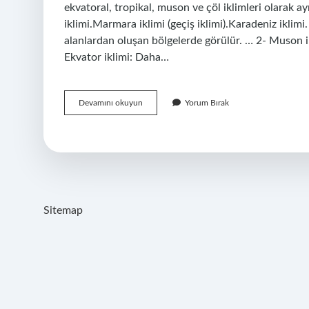
ekvatoral, tropikal, muson ve çöl iklimleri olarak ayrı
iklimi.Marmara iklimi (geçiş iklimi).Karadeniz iklimi.
alanlardan oluşan bölgelerde görülür. … 2- Muson i
Ekvator iklimi: Daha…
İKlim
Devamını okuyun
Yorum Bırak
Nedir
Kaça
Ayrılır
Sitemap