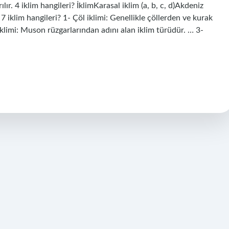
lır. 4 iklim hangileri? İklimKarasal iklim (a, b, c, d)Akdeniz
 7 iklim hangileri? 1- Çöl iklimi: Genellikle çöllerden ve kurak
klimi: Muson rüzgarlarından adını alan iklim türüdür. … 3-