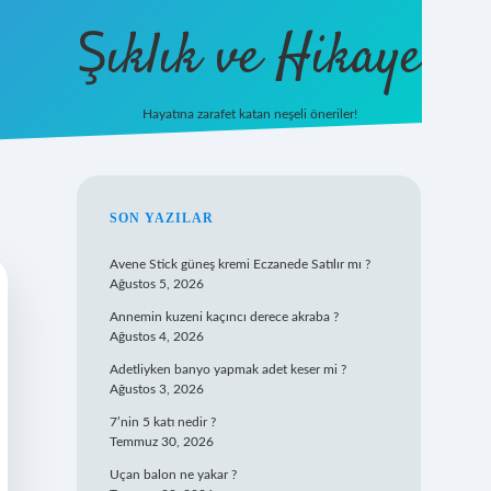
Şıklık ve Hikaye
Hayatına zarafet katan neşeli öneriler!
betxper yeni giriş
SIDEBAR
SON YAZILAR
Avene Stick güneş kremi Eczanede Satılır mı ?
Ağustos 5, 2026
Annemin kuzeni kaçıncı derece akraba ?
Ağustos 4, 2026
Adetliyken banyo yapmak adet keser mi ?
Ağustos 3, 2026
7’nin 5 katı nedir ?
Temmuz 30, 2026
Uçan balon ne yakar ?