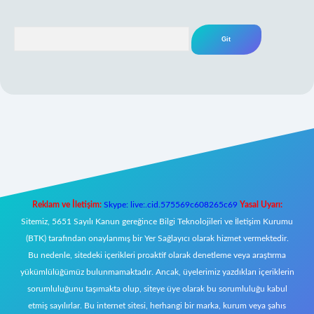
Arama
eni giriş
Reklam ve İletişim:
Skype: live:.cid.575569c608265c69
Yasal Uyarı:
Sitemiz, 5651 Sayılı Kanun gereğince Bilgi Teknolojileri ve İletişim Kurumu
(BTK) tarafından onaylanmış bir Yer Sağlayıcı olarak hizmet vermektedir.
Bu nedenle, sitedeki içerikleri proaktif olarak denetleme veya araştırma
yükümlülüğümüz bulunmamaktadır. Ancak, üyelerimiz yazdıkları içeriklerin
sorumluluğunu taşımakta olup, siteye üye olarak bu sorumluluğu kabul
etmiş sayılırlar. Bu internet sitesi, herhangi bir marka, kurum veya şahıs