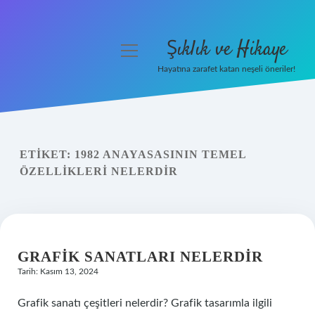
Şıklık ve Hikaye
menüyü
aç
Hayatına zarafet katan neşeli öneriler!
Anasayfa
Gizlilik Politikası
ETIKET:
1982 ANAYASASININ TEMEL
Yasal Uyarı
ÖZELLIKLERI NELERDIR
Hakkımızda
GRAFIK SANATLARI NELERDIR
Tarih: Kasım 13, 2024
Grafik sanatı çeşitleri nelerdir? Grafik tasarımla ilgili