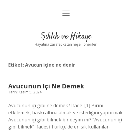
menüyü
Anasayfa
aç
Gizlilik Politikası
Şıklık ve Hikaye
Yasal Uyarı
Hayatına zarafet katan neşeli öneriler!
Hakkımızda
Etiket:
Avucun içine ne denir
Avucunun Içi Ne Demek
Tarih: Kasım 5, 2024
Avucunun içi gibi ne demek? İfade. [1] Birini
etkilemek, baskı altına almak ve istediğini yaptırmak.
Avucunun içi gibi bilmek bir deyim mi? “Avucunun içi
gibi bilmek” ifadesi Türkçe’de en sık kullanılan