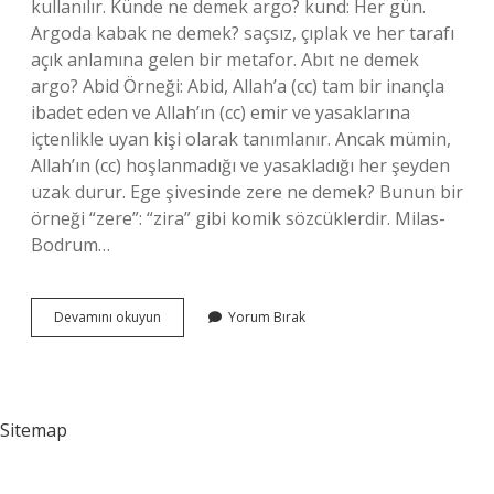
kullanılır. Künde ne demek argo? kund: Her gün.
Argoda kabak ne demek? saçsız, çıplak ve her tarafı
açık anlamına gelen bir metafor. Abıt ne demek
argo? Abid Örneği: Abid, Allah’a (cc) tam bir inançla
ibadet eden ve Allah’ın (cc) emir ve yasaklarına
içtenlikle uyan kişi olarak tanımlanır. Ancak mümin,
Allah’ın (cc) hoşlanmadığı ve yasakladığı her şeyden
uzak durur. Ege şivesinde zere ne demek? Bunun bir
örneği “zere”: “zira” gibi komik sözcüklerdir. Milas-
Bodrum…
Yılık
Devamını okuyun
Yorum Bırak
Ne
Demek
Argo
Sitemap