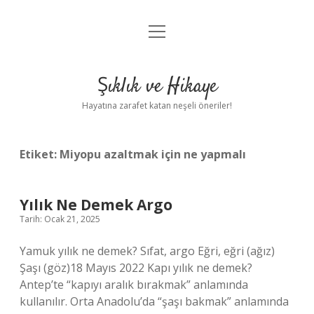
menüyü
Anasayfa
aç
Gizlilik Politikası
Şıklık ve Hikaye
Yasal Uyarı
Hayatına zarafet katan neşeli öneriler!
Hakkımızda
Etiket:
Miyopu azaltmak için ne yapmalı
Yılık Ne Demek Argo
Tarih: Ocak 21, 2025
Yamuk yılık ne demek? Sıfat, argo Eğri, eğri (ağız)
Şaşı (göz)18 Mayıs 2022 Kapı yılık ne demek?
Antep’te “kapıyı aralık bırakmak” anlamında
kullanılır. Orta Anadolu’da “şaşı bakmak” anlamında