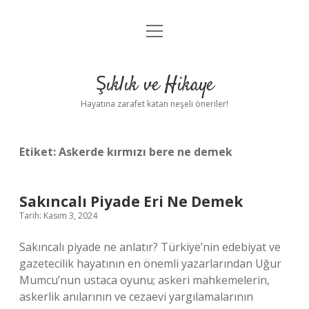
menüyü
Ornitorenk nasıl çoğalır ?
aç
Anasayfa
Şıklık ve Hikaye
Gizlilik Politikası
Hayatına zarafet katan neşeli öneriler!
Yasal Uyarı
Etiket:
Askerde kırmızı bere ne demek
Sakıncalı Piyade Eri Ne Demek
Tarih: Kasım 3, 2024
Sakıncalı piyade ne anlatır? Türkiye’nin edebiyat ve
gazetecilik hayatının en önemli yazarlarından Uğur
Mumcu’nun ustaca oyunu; askeri mahkemelerin,
askerlik anılarının ve cezaevi yargılamalarının