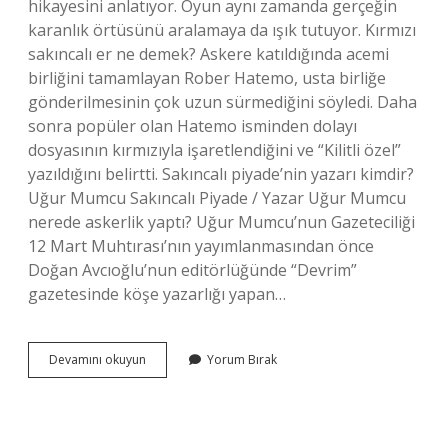
hikayesini anlatıyor. Oyun aynı zamanda gerçeğin
karanlık örtüsünü aralamaya da ışık tutuyor. Kırmızı
sakıncalı er ne demek? Askere katıldığında acemi
birliğini tamamlayan Rober Hatemo, usta birliğe
gönderilmesinin çok uzun sürmediğini söyledi. Daha
sonra popüler olan Hatemo isminden dolayı
dosyasının kırmızıyla işaretlendiğini ve “Kilitli özel”
yazıldığını belirtti. Sakıncalı piyade’nin yazarı kimdir?
Uğur Mumcu Sakıncalı Piyade / Yazar Uğur Mumcu
nerede askerlik yaptı? Uğur Mumcu’nun Gazeteciliği
12 Mart Muhtırası’nın yayımlanmasından önce
Doğan Avcıoğlu’nun editörlüğünde “Devrim”
gazetesinde köşe yazarlığı yapan…
Sakıncalı
Devamını okuyun
Yorum Bırak
Piyade
Eri
Ne
Demek