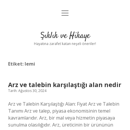
menüyü
Anasayfa
aç
Gizlilik Politikası
Şıklık ve Hikaye
Yasal Uyarı
Hayatına zarafet katan neşeli öneriler!
Hakkımızda
Etiket:
lemi
Arz ve talebin karşılaştığı alan nedir
Tarih: Ağustos 30, 2024
Arz ve Talebin Karşılaştığı Alan: Fiyat Arz ve Talebin
Tanımı Arz ve talep, piyasa ekonomisinin temel
kavramlarıdır. Arz, bir mal veya hizmetin piyasaya
sunulma olasılığıdır. Arz, üreticinin bir ürününün