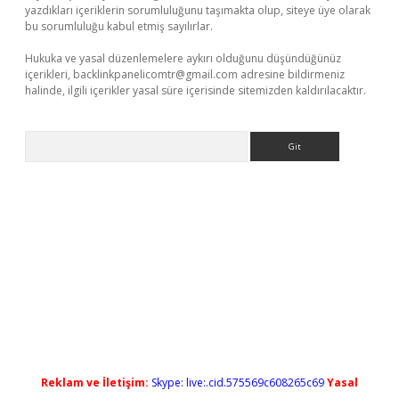
yazdıkları içeriklerin sorumluluğunu taşımakta olup, siteye üye olarak
bu sorumluluğu kabul etmiş sayılırlar.
Hukuka ve yasal düzenlemelere aykırı olduğunu düşündüğünüz
içerikleri,
backlinkpanelicomtr@gmail.com
adresine bildirmeniz
halinde, ilgili içerikler yasal süre içerisinde sitemizden kaldırılacaktır.
Arama
ş
Reklam ve İletişim:
Skype: live:.cid.575569c608265c69
Yasal