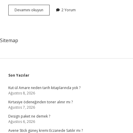
Stratejik
Devamını okuyun
2 Yorum
Realizm
Nedir
Sitemap
Sidebar
Son Yazılar
Kut-ül Amare neden tarih kitaplarında yok ?
Ağustos 8, 2026
Kırtasiye ödeneğinden toner alınır mı ?
Ağustos 7, 2026
Design paket ne demek ?
Ağustos 6, 2026
Avene Stick güneş kremi Eczanede Satılır mı ?