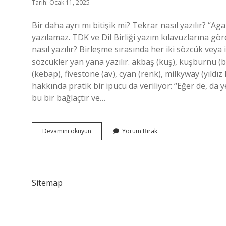
Tarih: Ocak 11, 2025
Bir daha ayrı mı bitişik mi? Tekrar nasıl yazılır? “Aga
yazılamaz. TDK ve Dil Birliği yazım kılavuzlarına göre
nasıl yazılır? Birleşme sırasında her iki sözcük veya
sözcükler yan yana yazılır. akbaş (kuş), kuşburnu (bit
(kebap), fivestone (av), cyan (renk), milkyway (yıldı
hakkında pratik bir ipucu da veriliyor: “Eğer de, d
bu bir bağlaçtır ve…
Bir
Devamını okuyun
Yorum Bırak
Daha
Neden
Ayrı
Yazılır
Sitemap