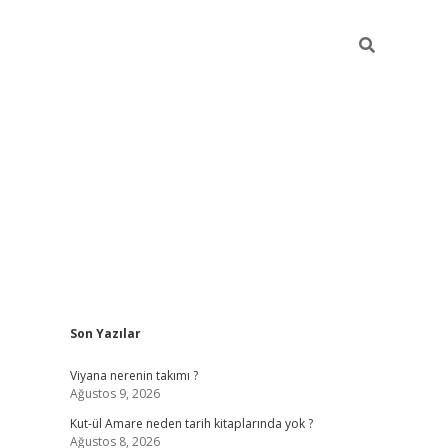
Sidebar
Son Yazılar
betxper 
Viyana nerenin takımı ?
Ağustos 9, 2026
Kut-ül Amare neden tarih kitaplarında yok ?
Ağustos 8, 2026