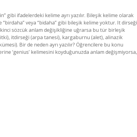
in” gibi ifadelerdeki kelime ayrı yazılır. Bileşik kelime olarak
 “birdaha” veya “bidaha” gibi bileşik kelime yoktur. It dirseği
 ikinci sözcük anlam değişikliğine uğrarsa bu tür birleşik
ki), itdirseği (arpa tanesi), kargaburnu (alet), alinazik
z kümesi). Bir de neden ayrı yazılır? Öğrencilere bu konu
a yerine ‘genius’ kelimesini koyduğunuzda anlam değişmiyorsa,