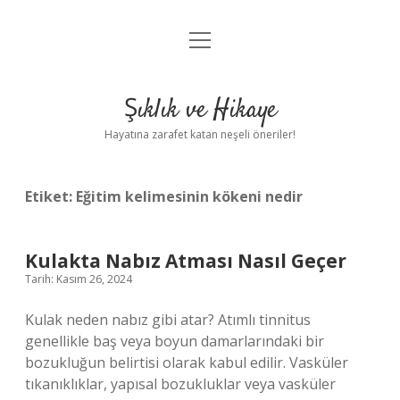
menüyü
Anasayfa
aç
Gizlilik Politikası
Şıklık ve Hikaye
Yasal Uyarı
Hayatına zarafet katan neşeli öneriler!
Hakkımızda
Etiket:
Eğitim kelimesinin kökeni nedir
Kulakta Nabız Atması Nasıl Geçer
Tarih: Kasım 26, 2024
Kulak neden nabız gibi atar? Atımlı tinnitus
genellikle baş veya boyun damarlarındaki bir
bozukluğun belirtisi olarak kabul edilir. Vasküler
tıkanıklıklar, yapısal bozukluklar veya vasküler