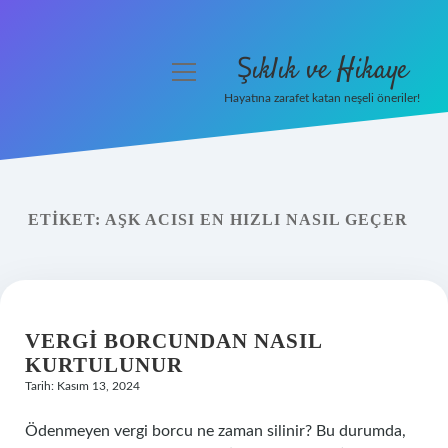
Şıklık ve Hikaye
menüyü
aç
Hayatına zarafet katan neşeli öneriler!
Anasayfa
Gizlilik Politikası
ETIKET:
AŞK ACISI EN HIZLI NASIL GEÇER
Yasal Uyarı
Hakkımızda
VERGI BORCUNDAN NASIL
KURTULUNUR
Tarih: Kasım 13, 2024
Ödenmeyen vergi borcu ne zaman silinir? Bu durumda,