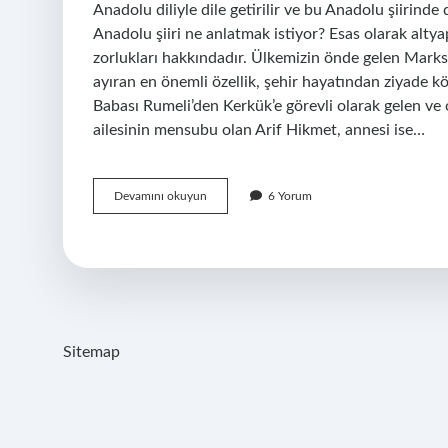
Anadolu diliyle dile getirilir ve bu Anadolu şiirinde 
Anadolu şiiri ne anlatmak istiyor? Esas olarak alty
zorlukları hakkındadır. Ülkemizin önde gelen Marksis
ayıran en önemli özellik, şehir hayatından ziyade 
Babası Rumeli’den Kerkük’e görevli olarak gelen ve
ailesinin mensubu olan Arif Hikmet, annesi ise…
Ahmed
Devamını okuyun
6 Yorum
Arif
Anadolu
Şiiri
Hangi
Kitabında
Sitemap