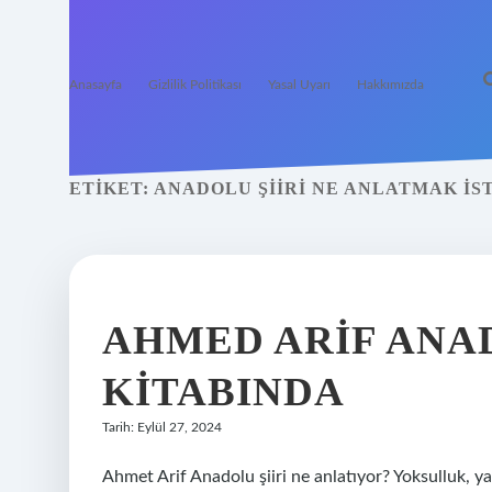
Anasayfa
Gizlilik Politikası
Yasal Uyarı
Hakkımızda
ETIKET:
ANADOLU ŞIIRI NE ANLATMAK IS
AHMED ARIF ANAD
KITABINDA
Tarih: Eylül 27, 2024
Ahmet Arif Anadolu şiiri ne anlatıyor? Yoksulluk, yal