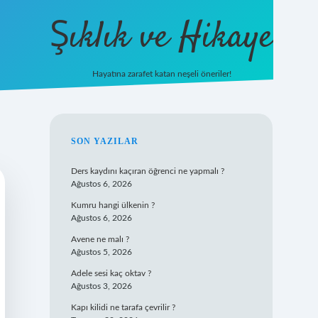
Şıklık ve Hikaye
Hayatına zarafet katan neşeli öneriler!
betxper yeni giri
SIDEBAR
SON YAZILAR
Ders kaydını kaçıran öğrenci ne yapmalı ?
Ağustos 6, 2026
Kumru hangi ülkenin ?
Ağustos 6, 2026
Avene ne malı ?
Ağustos 5, 2026
Adele sesi kaç oktav ?
Ağustos 3, 2026
Kapı kilidi ne tarafa çevrilir ?