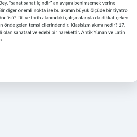
ey, “sanat sanat içindir” anlayışını benimsemek yerine
 Bir diğer önemli nokta ise bu akımın büyük ölçüde bir tiyatro
ncüsü? Dil ve tarih alanındaki çalışmalarıyla da dikkat çeken
ın önde gelen temsilcilerindendir. Klasisizm akımı nedir? 17.
li olan sanatsal ve edebi bir harekettir. Antik Yunan ve Latin
ta…