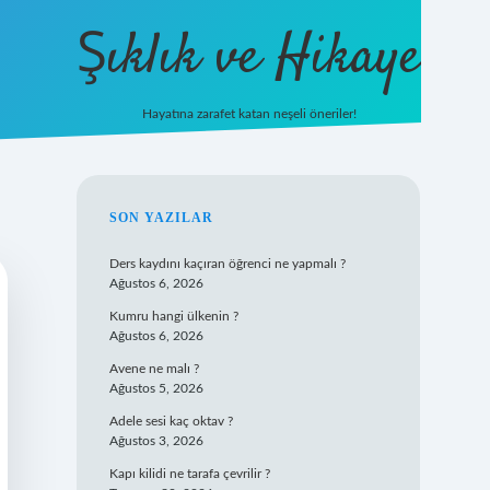
Şıklık ve Hikaye
Hayatına zarafet katan neşeli öneriler!
betxper yeni giriş
SIDEBAR
SON YAZILAR
Ders kaydını kaçıran öğrenci ne yapmalı ?
Ağustos 6, 2026
Kumru hangi ülkenin ?
Ağustos 6, 2026
Avene ne malı ?
Ağustos 5, 2026
Adele sesi kaç oktav ?
Ağustos 3, 2026
Kapı kilidi ne tarafa çevrilir ?