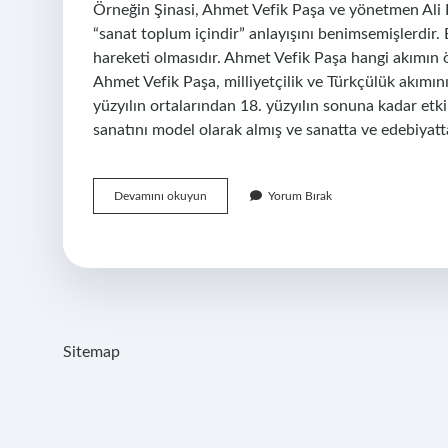
Örneğin Şinasi, Ahmet Vefik Paşa ve yönetmen Ali B
“sanat toplum içindir” anlayışını benimsemişlerdir.
hareketi olmasıdır. Ahmet Vefik Paşa hangi akımın ö
Ahmet Vefik Paşa, milliyetçilik ve Türkçülük akımın
yüzyılın ortalarından 18. yüzyılın sonuna kadar etki
sanatını model olarak almış ve sanatta ve edebiyat
Ahmet
Devamını okuyun
Yorum Bırak
Vefik
Paşa
Hangi
Akımın
Etkisinde
Kalmıştır
Sitemap