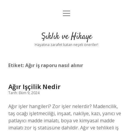
menüyü
Anasayfa
aç
Gizlilik Politikası
Şıklık ve Hikaye
Yasal Uyarı
Hayatına zarafet katan neşeli öneriler!
Hakkımızda
Etiket:
Ağır iş raporu nasıl alınır
Ağır Işçilik Nedir
Tarih: Ekim 9, 2024
Ağır işler hangileri? Zor işler nelerdir? Madencilik,
taş ocağı işletmeciliği, inşaat, nakliye, kazı, yanıcı ve
patlayıcı madde imalatı, boya ve kimyasal madde
imalatı zor iş statüsüne dahildir. Ağır ve tehlikeli iş