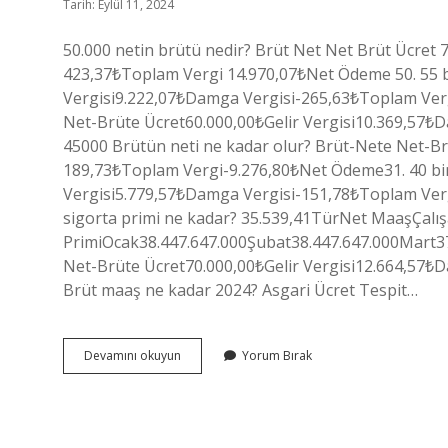
Tarih: Eylül 11, 2024
50.000 netin brütü nedir? Brüt Net Net Brüt Ücret 
423,37₺Toplam Vergi 14.970,07₺Net Ödeme 50. 55 b
Vergisi9.222,07₺Damga Vergisi-265,63₺Toplam Verg
Net-Brüte Ücret60.000,00₺Gelir Vergisi10.369,57
45000 Brütün neti ne kadar olur? Brüt-Nete Net-Br
189,73₺Toplam Vergi-9.276,80₺Net Ödeme31. 40 bin
Vergisi5.779,57₺Damga Vergisi-151,78₺Toplam Verg
sigorta primi ne kadar? 35.539,41TürNet MaaşÇalış
PrimiOcak38.447.647.000Şubat38.447.647.000Mart37.
Net-Brüte Ücret70.000,00₺Gelir Vergisi12.664,57
Brüt maaş ne kadar 2024? Asgari Ücret Tespit…
50
Devamını okuyun
Yorum Bırak
Bin
Brütün
Neti
Ne
Kadar