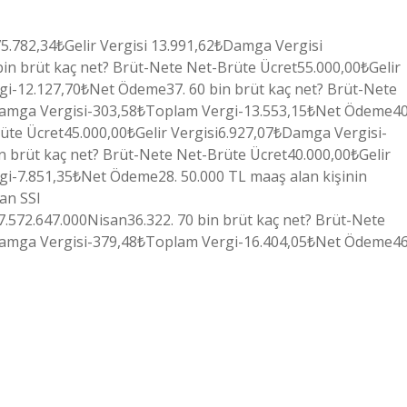
75.782,34₺Gelir Vergisi 13.991,62₺Damga Vergisi
in brüt kaç net? Brüt-Nete Net-Brüte Ücret55.000,00₺Gelir
i-12.127,70₺Net Ödeme37. 60 bin brüt kaç net? Brüt-Nete
₺Damga Vergisi-303,58₺Toplam Vergi-13.553,15₺Net Ödeme40
üte Ücret45.000,00₺Gelir Vergisi6.927,07₺Damga Vergisi-
 brüt kaç net? Brüt-Nete Net-Brüte Ücret40.000,00₺Gelir
i-7.851,35₺Net Ödeme28. 50.000 TL maaş alan kişinin
an SSI
572.647.000Nisan36.322. 70 bin brüt kaç net? Brüt-Nete
₺Damga Vergisi-379,48₺Toplam Vergi-16.404,05₺Net Ödeme46