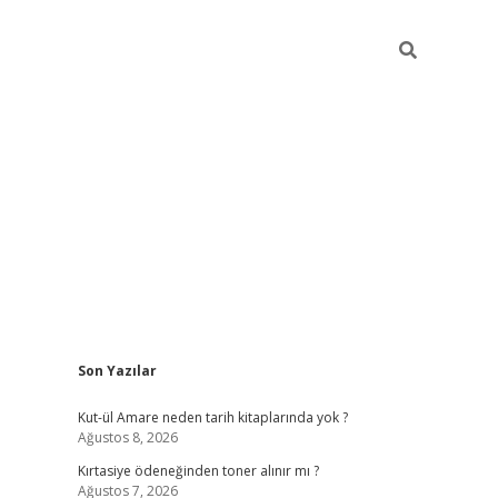
Sidebar
Son Yazılar
betxper y
Kut-ül Amare neden tarih kitaplarında yok ?
Ağustos 8, 2026
Kırtasiye ödeneğinden toner alınır mı ?
Ağustos 7, 2026