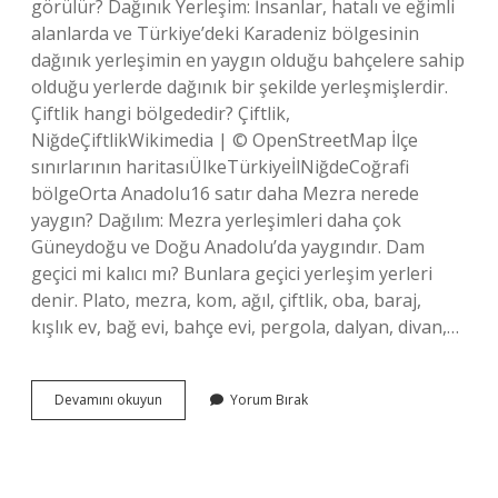
görülür? Dağınık Yerleşim: İnsanlar, hatalı ve eğimli
alanlarda ve Türkiye’deki Karadeniz bölgesinin
dağınık yerleşimin en yaygın olduğu bahçelere sahip
olduğu yerlerde dağınık bir şekilde yerleşmişlerdir.
Çiftlik hangi bölgededir? Çiftlik,
NiğdeÇiftlikWikimedia | © OpenStreetMap İlçe
sınırlarının haritasıÜlkeTürkiyeİlNiğdeCoğrafi
bölgeOrta Anadolu16 satır daha Mezra nerede
yaygın? Dağılım: Mezra yerleşimleri daha çok
Güneydoğu ve Doğu Anadolu’da yaygındır. Dam
geçici mi kalıcı mı? Bunlara geçici yerleşim yerleri
denir. Plato, mezra, kom, ağıl, çiftlik, oba, baraj,
kışlık ev, bağ evi, bahçe evi, pergola, dalyan, divan,…
Obalar
Devamını okuyun
Yorum Bırak
Nerede
Olur