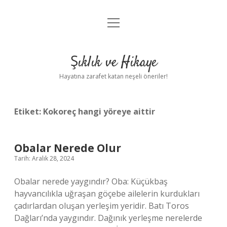
menüyü
Anasayfa
aç
Gizlilik Politikası
Şıklık ve Hikaye
Yasal Uyarı
Hayatına zarafet katan neşeli öneriler!
Hakkımızda
Etiket:
Kokoreç hangi yöreye aittir
Obalar Nerede Olur
Tarih: Aralık 28, 2024
Obalar nerede yaygındır? Oba: Küçükbaş
hayvancılıkla uğraşan göçebe ailelerin kurdukları
çadırlardan oluşan yerleşim yeridir. Batı Toros
Dağları’nda yaygındır. Dağınık yerleşme nerelerde