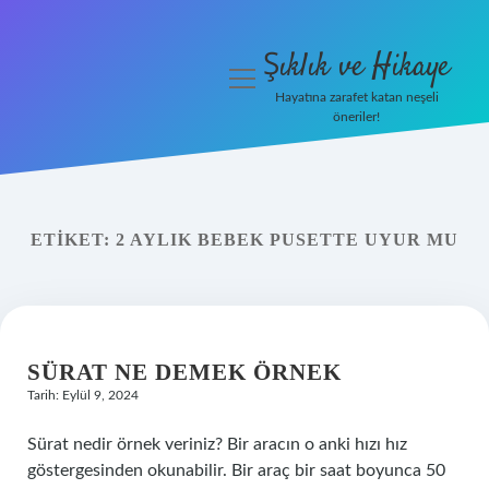
Şıklık ve Hikaye
menüyü
aç
Hayatına zarafet katan neşeli
öneriler!
İHalede Satılmazsa Ne
Olur
Anasayfa
ETIKET:
2 AYLIK BEBEK PUSETTE UYUR MU
Gizlilik Politikası
Yasal Uyarı
SÜRAT NE DEMEK ÖRNEK
Tarih: Eylül 9, 2024
Sürat nedir örnek veriniz? Bir aracın o anki hızı hız
göstergesinden okunabilir. Bir araç bir saat boyunca 50